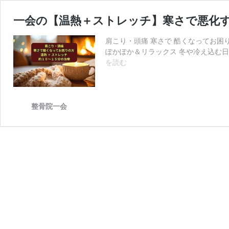
一会の【温熱＋ストレッチ】寒さで悪化
肩こり・頭痛 寒さで 酷くなってお困り
ぽかぽか＆リラックス 冬や冷え込む
一
を読む
会
の
【温
熱
整骨院一会
＋
ス
ト
レ
ッ
チ】
寒
さ
で
悪
化