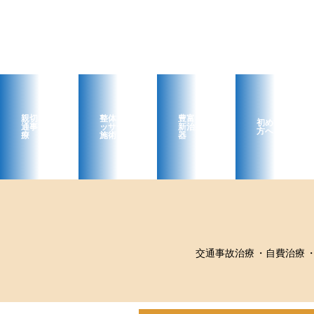
親切な交
整体・マ
豊富な最
初めての
通事故治
ッサージ
新治療機
方へ
療
施術
器
交通事故治療
自費治療