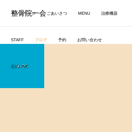
整骨院一会
トップページ
ごあいさつ
MENU
治療機器
STAFF
ブログ
予約
お問い合わせ
BLOG
公式LINE
交通事故治療
自費治療
肩こり
一会の【温熱＋ストレッチ】寒さで悪化する肩こり・頭痛に
酸素カプセル