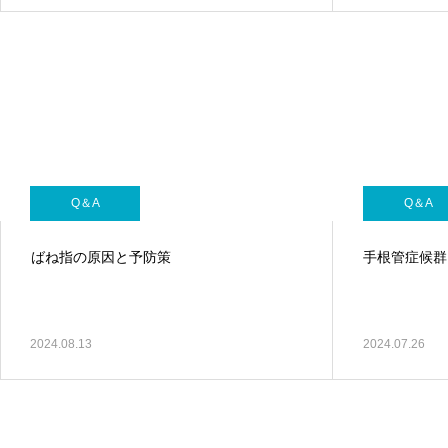
引っ越しシーズンのぎっくり腰に注意！
Q＆A
Q＆A
ばね指の原因と予防策
手根管症候群
Q＆A
関節炎が引き起こす股関節痛とその対処法
2024.08.13
2024.07.26