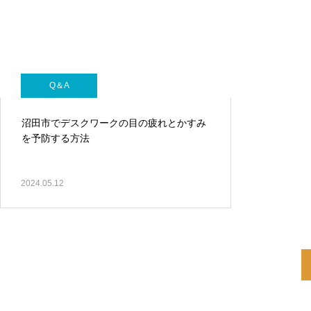
Q＆A
Q＆A
眼精疲労を和らげるための日常ケア
沼田市でデスクワークの目の疲れとかすみ
を予防する方法
2024.05.12
Q＆A
ばね指の原因と予防策