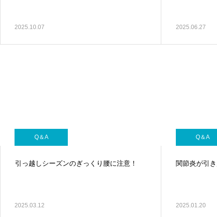
2025.10.07
2025.06.27
Q＆A
側弯症とは？
Q＆A
Q＆A
引っ越しシーズンのぎっくり腰に注意！
関節炎が引き
2025.03.12
2025.01.20
Q＆A