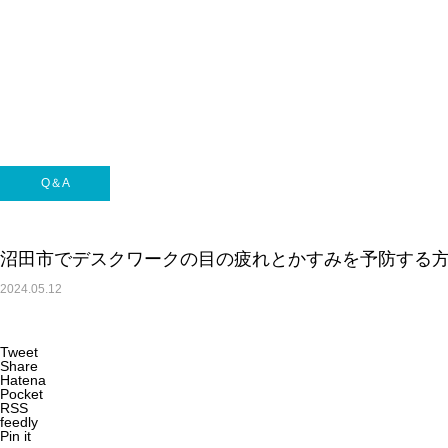
Q＆A
沼田市で交通事故治療なら整骨院一会へ
Q＆A
沼田市でデスクワークの目の疲れとかすみを予防する
2024.05.12
Q＆A
Tweet
Share
Hatena
Pocket
腰部脊柱管狭窄症とは？
RSS
feedly
Pin it