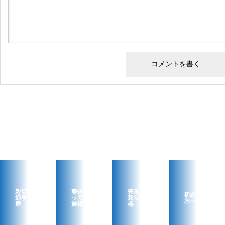
親切な交
整体・マ
豊富な最
初めての
通事故治
ッサージ
新治療機
方へ
療
施術
器