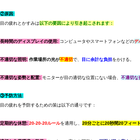
引っ越しシーズンのぎっくり腰に注意！
②原因:
目の疲れとかすみは
以下の要因により引き起こされます：
長時間のディスプレイの使用:
コンピュータやスマートフォンなどの
デ
不適切な照明:
作業場所の光が
不適切
で、
目に余計な負担
をかける。
不適切な姿勢と配置:
モニターが目の適切な位置にない場合、
不適切な
Q＆A
③予防方法:
関節炎が引き起こす股関節痛とその対処法
目の疲れを予防するための策は以下の通りです：
定期的な休憩:
20-20-20ルール
を適用し、
20分ごとに20秒間20フィ