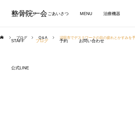
整骨院一会
トップページ
ごあいさつ
MENU
治療機器
ブログ
Q＆A
沼田市でデスクワークの目の疲れとかすみを
STAFF
ブログ
予約
お問い合わせ
公式LINE
交通事故治療
自費治療
肩こり
一会の【温熱＋ストレッチ】寒さで悪化する肩こり・頭痛に
酸素カプセル