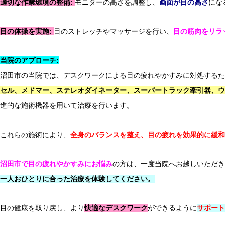
適切な作業環境の整備:
モニターの高さを調整し、
画面が目の高さ
にな
目の体操を実施:
目のストレッチやマッサージを行い、
目の筋肉をリラ
Q＆A
当院のアプローチ:
眼精疲労を和らげるための日常ケア
沼田市の当院では、デスクワークによる目の疲れやかすみに対処するた
セル、メドマー、ステレオダイネーター、スーパートラック牽引器、ウ
進的な施術機器を用いて治療を行います。
これらの施術により、
全身のバランスを整え、目の疲れを効果的に緩和
沼田市で目の疲れやかすみにお悩み
の方は、一度当院へお越しいただき
Q＆A
一人おひとりに合った治療を体験してください。
ばね指の原因と予防策
目の健康を取り戻し、より
快適なデスクワーク
ができるように
サポート