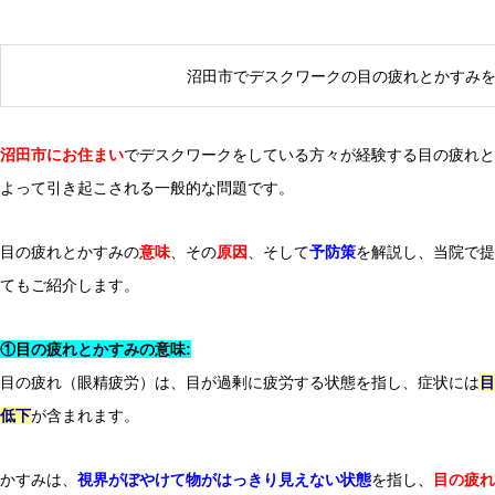
沼田市でデスクワークの目の疲れとかすみ
沼田市にお住まい
でデスクワークをしている方々が経験する目の疲れと
Q＆A
よって引き起こされる一般的な問題です。
側弯症とは？
目の疲れとかすみの
意味
、その
原因
、そして
予防策
を解説し、当院で提
てもご紹介します。
①目の疲れとかすみの意味:
目の疲れ（眼精疲労）は、目が過剰に疲労する状態を指し、症状には
目
低下
が含まれます。
かすみは、
視界がぼやけて物がはっきり見えない状態
を指し、
目の疲れ
Q＆A