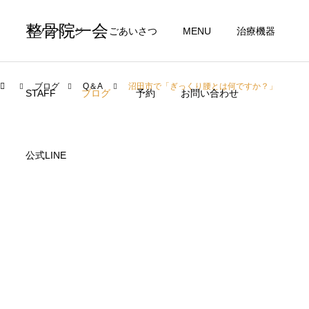
整骨院一会
トップページ
ごあいさつ
MENU
治療機器
ブログ
Q＆A
沼田市で「ぎっくり腰とは何ですか？」
STAFF
ブログ
予約
お問い合わせ
公式LINE
交通事故治療
自費治
肩こり
一会の【温熱＋ストレッチ】寒さで悪化する肩こり・頭痛に
酸素カプセル