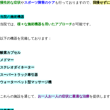
慢性的な症状
や
スポーツ障害のケア
も行っておりますので、
我慢せずに
当院の施術機器
Q＆A
当院では、
様々な施術機器を用いたアプローチ
が可能です。
眼精疲労を和らげるための日常ケア
以下の機器を完備しております：
酸素カプセル
メドマー
ステレオダイネーター
スーパートラック牽引器
ウォーターベット型マッサージ機
Q＆A
これらの施設を通じて、
お一人お一人の症状に最適な治療
を提供します
ばね指の原因と予防策