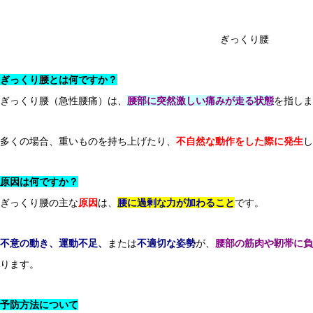
ぎっくり腰
ぎっくり腰とは何ですか？
ぎっくり腰（急性腰痛）は、
腰部に突然激しい痛みが走る状態
を指しま
Q＆A
多くの場合、重いものを持ち上げたり、
不自然な動作をした際に発生
し
側弯症とは？
原因は何ですか？
ぎっくり腰の主な
原因
は、
腰に過剰な力が加わること
です。
不意の動き、運動不足、
または
不適切な姿勢
が、
腰部の筋肉や靭帯に負
ります。
予防方法について
Q＆A