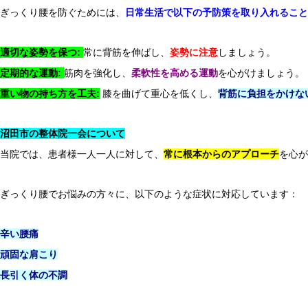
ぎっくり腰を防ぐためには、
日常生活で以下の予防策を取り入れること
引っ越しシーズンのぎっくり腰に注意！
適切な姿勢を保つ:
常に背筋を伸ばし、
姿勢に注意
しましょう。
定期的な運動:
筋肉を強化し、
柔軟性を高める運動
を心がけましょう。
重い物の持ち方を工夫:
膝を曲げて重心を低くし、
背筋に負担をかけな
沼田市の整体院一会について
当院では、患者様一人一人に対して、
常に根本からのアプローチ
を心が
Q＆A
ぎっくり腰でお悩みの方々に、以下のような症状に対応しています：
関節炎が引き起こす股関節痛とその対処法
辛い腰痛
頑固な肩こり
長引く体の不調