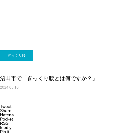
Q＆A
沼田市で交通事故治療なら整骨院一会へ
ぎっくり腰
沼田市で「ぎっくり腰とは何ですか？」
2024.05.16
Q＆A
Tweet
Share
Hatena
Pocket
腰部脊柱管狭窄症とは？
RSS
feedly
Pin it