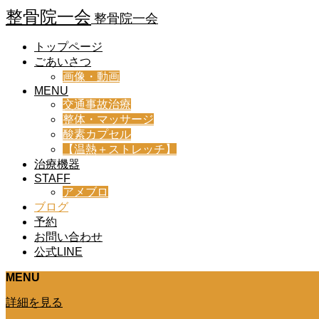
整骨院一会
整骨院一会
トップページ
ごあいさつ
画像・動画
MENU
交通事故治療
整体・マッサージ
酸素カプセル
【温熱＋ストレッチ】
治療機器
STAFF
アメブロ
ブログ
予約
お問い合わせ
公式LINE
MENU
詳細を見る