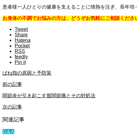
患者様一人ひとりの健康を支えることに情熱を注ぎ、長年培
お身体の不調でお悩みの方は、どうぞお気軽にご相談くださ
Tweet
Share
Hatena
Pocket
RSS
feedly
Pin it
ばね指の原因と予防策
前の記事
関節炎が引き起こす股関節痛とその対処法
次の記事
関連記事
Q＆A